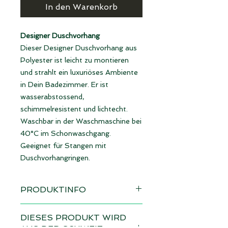
In den Warenkorb
Designer Duschvorhang
Dieser Designer Duschvorhang aus
Polyester ist leicht zu montieren
und strahlt ein luxuriöses Ambiente
in Dein Badezimmer. Er ist
wasserabstossend,
schimmelresistent und lichtecht.
Waschbar in der Waschmaschine bei
40°C im Schonwaschgang.
Geeignet für Stangen mit
Duschvorhangringen.
PRODUKTINFO
Design: Blütenast beige
DIESES PRODUKT WIRD
Lieferzeit 4 - 6 Wochen