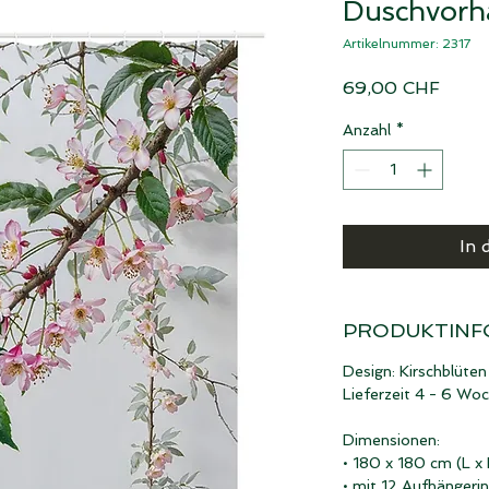
Duschvorh
Artikelnummer: 2317
Preis
69,00 CHF
Anzahl
*
In 
PRODUKTINF
Design: Kirschblüten
Lieferzeit 4 - 6 Wo
Dimensionen:
• 180 x 180 cm (L x
• mit 12 Aufhängeri