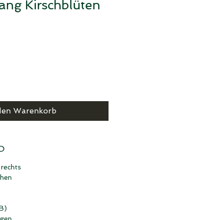
ang Kirschblüten
den Warenkorb
O
 rechts
chen
 B)
ngen