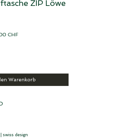
ftasche ZIP Löwe
dardpreis
Sale-
00 CHF
Preis
den Warenkorb
O
 | swiss design