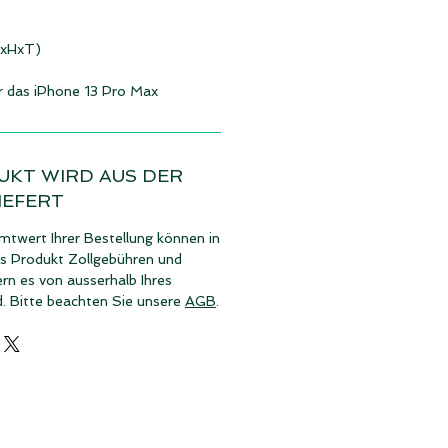
BxHxT)
ür das iPhone 13 Pro Max
UKT WIRD AUS DER
IEFERT
twert Ihrer Bestellung können in
es Produkt Zollgebühren und
rn es von ausserhalb Ihres
d. Bitte beachten Sie unsere
AGB
.