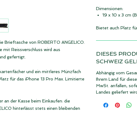
Dimensionen:
19 x 10 x 3 cm (
Bietet auch Platz f
st die Brieftasche von ROBERTO ANGELICO.
mit Reissverschluss wird aus
DIESES PROD
nd gefertigt.
SCHWEIZ GEL
tkartenfächer und ein mittleres Münzfach
Abhängig vom Gesam
Platz für das iPhone 13 Pro Max. Limitierte
Ihrem Land für dies
MwSt. anfallen, sofe
Landes geliefert wir
r an der Kasse beim Einkaufen: die
CO hinterlässt stets einen bleibenden