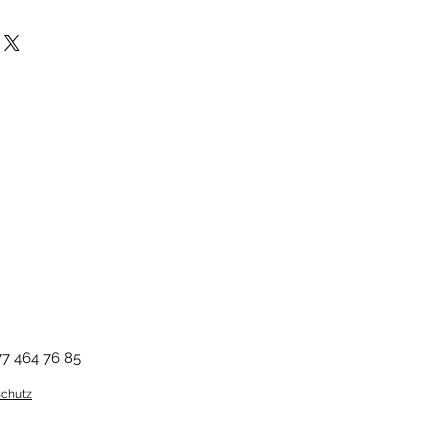
twert Deiner Bestellung können
dieses Produkt Zollgebühren und
enfutter schwarz
ern es von ausserhalb Deines
d. Bitte beachte unsere
AGB
.
cm | 39 cm Diagonale
cm | 41 cm Diagonale
77 464 76 85
chutz