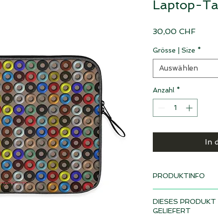
Laptop-Tab
Preis
30,00 CHF
Grösse | Size
*
Auswählen
Anzahl
*
In 
PRODUKTINFO
Design: Ringe taupe
DIESES PRODUKT 
Lieferzeit 4-6 Woc
GELIEFERT