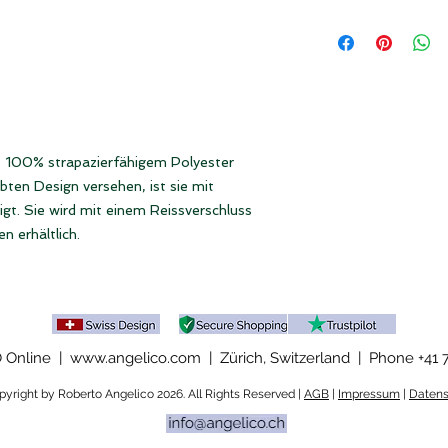
• 100% Polyester
Abhängig vom Gesam
• Reissverschluss
in Deinem Land für 
• Geschmeidiges Inn
MwSt. anfallen, sof
Landes geliefert wir
Masse:
Small = 34 x 26,5 
Large = 35,5 x 27 
s 100% strapazierfähigem Polyester
bten Design versehen, ist sie mit
igt. Sie wird mit einem Reissverschluss
n erhältlich.
Online | www.angelico.com | Zürich, Switzerland |
Phone +41 
yright by Roberto Angelico 2026. All Rights Reserved |
AGB
|
Impressum
|
Datens