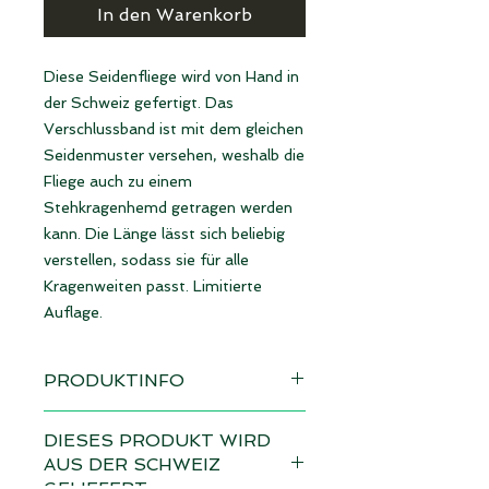
In den Warenkorb
Diese Seidenfliege wird von Hand in 
der Schweiz gefertigt. Das 
Verschlussband ist mit dem gleichen 
Seidenmuster versehen, weshalb die 
Fliege auch zu einem 
Stehkragenhemd getragen werden 
kann. Die Länge lässt sich beliebig 
verstellen, sodass sie für alle 
Kragenweiten passt. Limitierte 
Auflage.
PRODUKTINFO
Sofort verfügbar
DIESES PRODUKT WIRD
AUS DER SCHWEIZ
Material: 100% Seide | made in
GELIEFERT