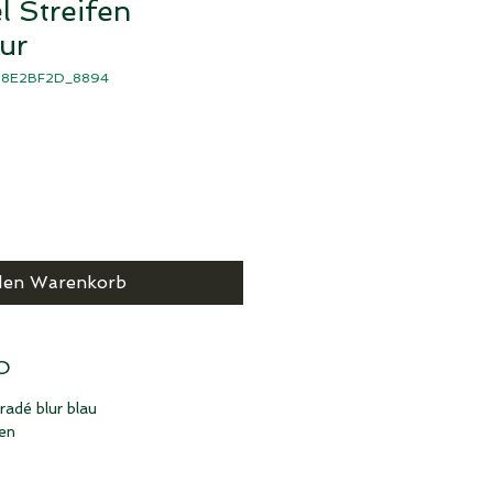
l Streifen
ur
9718E2BF2D_8894
den Warenkorb
O
radé blur blau
en