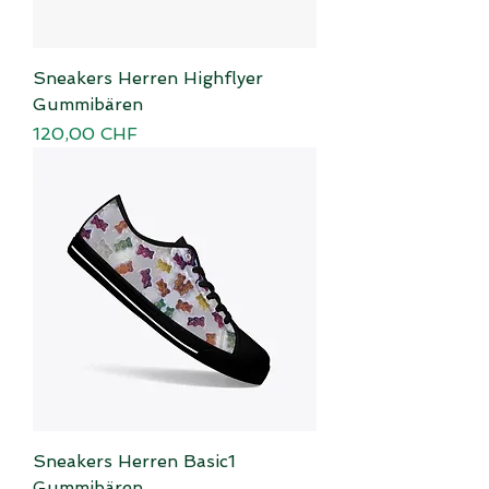
Sneakers Herren Highflyer
Gummibären
Preis
120,00 CHF
Sneakers Herren Basic1
Gummibären