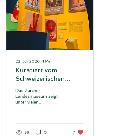
22. Juli 2026
∙
1
Min.
Kuratiert vom
Schweizerischen
Nationalmuseum
Das Zürcher
Landesmuseum zeigt
unter vielen
Zeitdokumenten auch das
Strassenplakat von
ROBERTO ANGELICO
aus dem Jahr 1992 im
Rahmen der Ausstellung
38
0
7