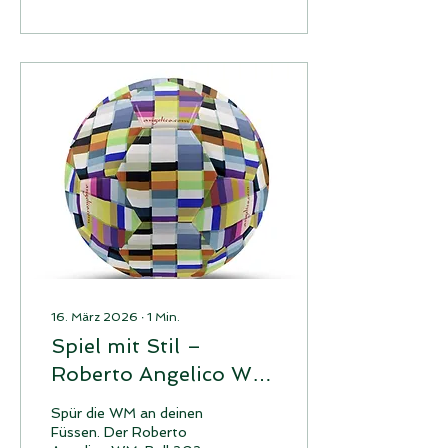
GRAFIK. Besuchen Sie die
Dokumentation über
visuelle Kommunikation.
Mit Beispielen aus der
umfangreichen
Grafiksammlung des
Schweizerischen
Nationalmuseums, welche
die Macht visueller
Sprache veranschaulichen.
17. Juli 2026 – 4. April
2027 Mehr Infos finden
Sie hier:
www.landesmuseum.ch/grafik
16. März 2026
∙
1
Min.
Spiel mit Stil –
Roberto Angelico WM
Edition 2026
Spür die WM an deinen
Füssen. Der Roberto