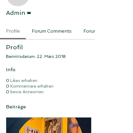
Administrator
Admin
Profile
Forum Comments
Forum Posts
Profil
Beitrittsdatum: 22. März 2018
Info
0
Likes erhalten
0
Kommentare erhalten
0
beste Antworten
Beiträge