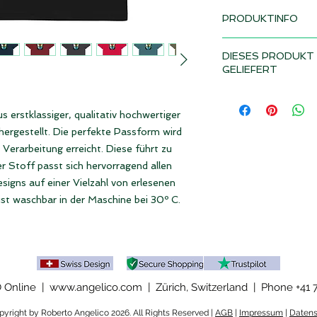
PRODUKTINFO
Design: Schmetterli
DIESES PRODUKT 
Lieferzeit 2-3 Woch
GELIEFERT
• 100% Bio Baumwo
Abhängig vom Gesam
• OEKO-TEX Standar
in Deinem Land für 
 erstklassiger, qualitativ hochwertiger
• PETA-genehmigt 
MwSt. anfallen, sof
ergestellt. Die perfekte Passform wird
• Waschbar in der M
Landes geliefert wir
Verarbeitung erreicht. Diese führt zu
• Stoffgewicht: 180 
r Stoff passt sich hervorragend allen
igns auf einer Vielzahl von erlesenen
ist waschbar in der Maschine bei 30º C.
Online | www.angelico.com | Zürich, Switzerland |
Phone +41 
yright by Roberto Angelico 2026. All Rights Reserved |
AGB
|
Impressum
|
Datens