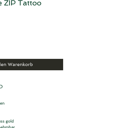
e ZIP Tattoo
den Warenkorb
O
hen
uss gold
nehmbar