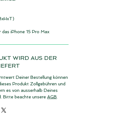
(BxHxT)
ür das iPhone 15 Pro Max
UKT WIRD AUS DER
IEFERT
twert Deiner Bestellung können
dieses Produkt Zollgebühren und
ern es von ausserhalb Deines
d. Bitte beachte unsere
AGB
.