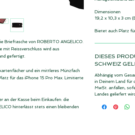
Dimensionen
19,2 x 10,3 x 3 cm 
Bietet auch Platz f
st die Brieftasche von ROBERTO ANGELICO.
mit Reissverschluss wird aus
DIESES PROD
nd gefertigt.
SCHWEIZ GEL
tkartenfächer und ein mittleres Münzfach
Abhängig vom Gesam
Platz für das iPhone 15 Pro Max. Limitierte
in Deinem Land für 
MwSt. anfallen, sof
Landes geliefert wir
r an der Kasse beim Einkaufen: die
CO hinterlässt stets einen bleibenden