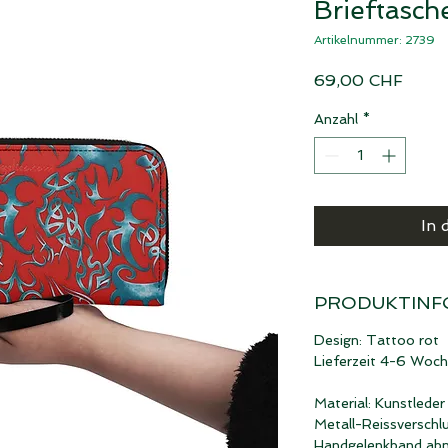
Brieftasch
Artikelnummer: 2739
Preis
69,00 CHF
Anzahl
*
In 
PRODUKTINF
Design: Tattoo rot
Lieferzeit 4-6 Woc
Material: Kunstleder
Metall-Reissverschl
Handgelenkband ab