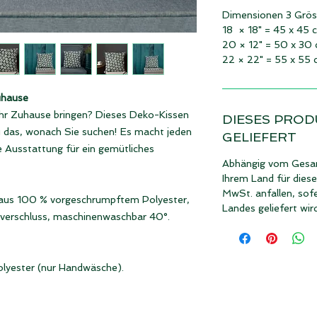
Dimensionen 3 Grös
18 × 18" = 45 x 45 
20 × 12" = 50 x 30
22 × 22" = 55 x 55
uhause
Ihr Zuhause bringen? Dieses Deko-Kissen
DIESES PROD
au das, wonach Sie suchen! Es macht jeden
GELIEFERT
e Ausstattung für ein gemütliches
Abhängig vom Gesam
Ihrem Land für dies
MwSt. anfallen, sofe
 aus 100 % vorgeschrumpftem Polyester,
Landes geliefert wir
sverschluss, maschinenwaschbar 40°.
olyester (nur Handwäsche).