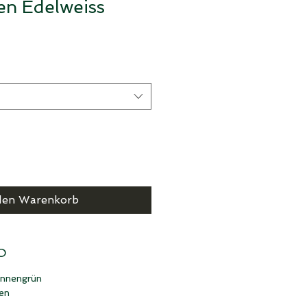
en Edelweiss
den Warenkorb
O
annengrün
en