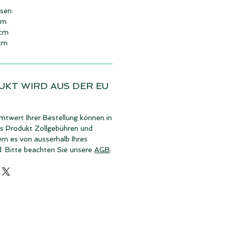
sen:
cm
 cm
 cm
UKT WIRD AUS DER EU
twert Ihrer Bestellung können in
es Produkt Zollgebühren und
rn es von ausserhalb Ihres
d. Bitte beachten Sie unsere
AGB
.