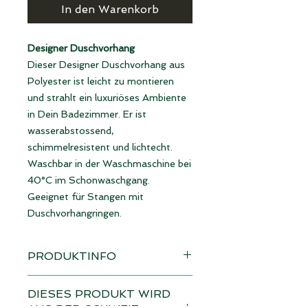
In den Warenkorb
Designer Duschvorhang
Dieser Designer Duschvorhang aus
Polyester ist leicht zu montieren
und strahlt ein luxuriöses Ambiente
in Dein Badezimmer. Er ist
wasserabstossend,
schimmelresistent und lichtecht.
Waschbar in der Waschmaschine bei
40°C im Schonwaschgang.
Geeignet für Stangen mit
Duschvorhangringen.
PRODUKTINFO
Design: Fliesen weiss
DIESES PRODUKT WIRD
Lieferzeit 4 - 6 Wochen