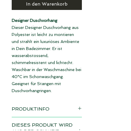
In den Warenkorb
Designer Duschvorhang
Dieser Designer Duschvorhang aus
Polyester ist leicht zu montieren
und strahlt ein luxuriöses Ambiente
in Dein Badezimmer. Er ist
wasserabstossend,
schimmelresistent und lichtecht.
Waschbar in der Waschmaschine bei
40°C im Schonwaschgang.
Geeignet für Stangen mit
Duschvorhangringen.
PRODUKTINFO
Design: Schwan rosa
DIESES PRODUKT WIRD
Lieferzeit 4 - 6 Wochen