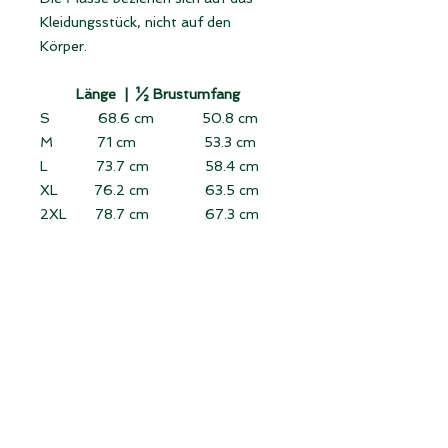
Kleidungsstück, nicht auf den
Körper.
Länge |
½ Brustumfang
S 68.6 cm 50.8 cm
M 71 cm 53.3 cm
L 73.7 cm 58.4 cm
XL 76.2 cm 63.5 cm
2XL 78.7 cm 67.3 cm
3XL 81.3 cm 71 cm
Länge:
von der höchsten Stelle der
Schulter senkrecht bis zum Saum
messen (ohne Kragen).
Halber Brustumfang:
Das flach
liegende Kleidungsstück von
Seitennaht zu Seitennaht direkt
unter den Ärmeln messen.