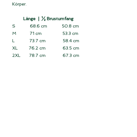
Körper.
Länge |
½ Brustumfang
S 68.6 cm 50.8 cm
M 71 cm 53.3 cm
L 73.7 cm 58.4 cm
XL 76.2 cm 63.5 cm
2XL 78.7 cm 67.3 cm
3XL 81.3 cm 71 cm
Länge:
von der höchsten Stelle der
Schulter senkrecht bis zum Saum
messen (ohne Kragen).
Halber Brustumfang:
Das flach
liegende Kleidungsstück von
Seitennaht zu Seitennaht direkt
unter den Ärmeln messen.