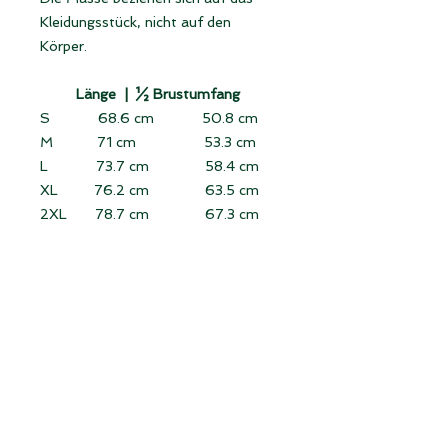
Kleidungsstück, nicht auf den
Körper.
Länge |
½ Brustumfang
S 68.6 cm 50.8 cm
M 71 cm 53.3 cm
L 73.7 cm 58.4 cm
XL 76.2 cm 63.5 cm
2XL 78.7 cm 67.3 cm
3XL 81.3 cm 71 cm
Länge:
von der höchsten Stelle der
Schulter senkrecht bis zum Saum
messen (ohne Kragen).
Halber Brustumfang:
Das flach
liegende Kleidungsstück von
Seitennaht zu Seitennaht direkt
unter den Ärmeln messen.