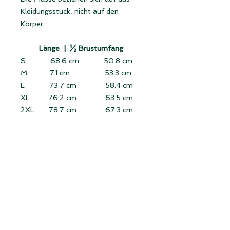
Kleidungsstück, nicht auf den
Körper.
Länge |
½ Brustumfang
S 68.6 cm 50.8 cm
M 71 cm 53.3 cm
L 73.7 cm 58.4 cm
XL 76.2 cm 63.5 cm
2XL 78.7 cm 67.3 cm
3XL 81.3 cm 71 cm
Länge:
von der höchsten Stelle der
Schulter senkrecht bis zum Saum
messen (ohne Kragen).
Halber Brustumfang:
Das flach
liegende Kleidungsstück von
Seitennaht zu Seitennaht direkt
unter den Ärmeln messen.