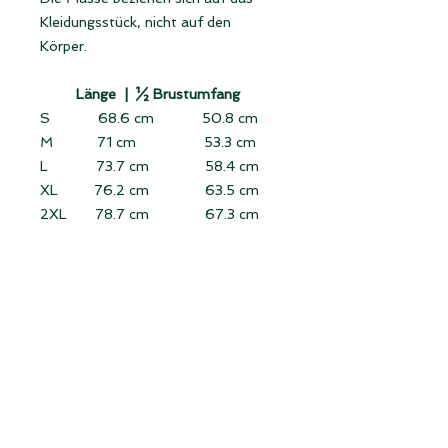
Kleidungsstück, nicht auf den
Körper.
Länge |
½ Brustumfang
S 68.6 cm 50.8 cm
M 71 cm 53.3 cm
L 73.7 cm 58.4 cm
XL 76.2 cm 63.5 cm
2XL 78.7 cm 67.3 cm
3XL 81.3 cm 71 cm
Länge:
von der höchsten Stelle der
Schulter senkrecht bis zum Saum
messen (ohne Kragen).
Halber Brustumfang:
Das flach
liegende Kleidungsstück von
Seitennaht zu Seitennaht direkt
unter den Ärmeln messen.