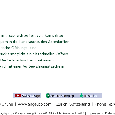
• Durchmesser Schi
Landes geliefert wir
• Gewicht: 336 g
Automatische Öffnu
per Knopfdruck
Anzahl Streben im S
Material Schirmbes
hirm lässt sich auf ein sehr kompaktes
Inklusive bedruckte
uem in die Handtasche, den Aktenkoffer
tische Öffnungs- und
ck ermöglicht ein blitzschnelles Öffnen
Der Schirm lässt sich mit einem
 wird mit einer Aufbewahrungstasche im
Online | www.angelico.com | Zürich, Switzerland |
Phone +41 
yright by Roberto Angelico 2026. All Rights Reserved |
AGB
|
Impressum
|
Datens