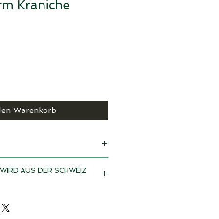
rm Kraniche
den Warenkorb
upe
WIRD AUS DER SCHWEIZ
twert Deiner Bestellung können
n: 28 cm / Ø6 cm
dieses Produkt Zollgebühren und
m
ern es von ausserhalb Deines