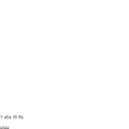
rmdach: 106,7 cm
d. Bitte beachte unsere
AGB
.
ngs- und Schliessmechanismus
chirmdach: 8
pannung: 100 % Polyester
r Aufbewahrungstasche
77 464 76 85
chutz