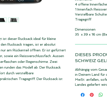
4 offene Innenfäche
1 Innenfach Reissver
Verstellbare Schult
Tragegriff
Dimensionen
35 x 39 x 16 cm (B
t ist dieser Rucksack ideal für kleine
den Rucksack tragen, ist er absolut
h nur am Rückenteil öffnen. Er ist gefüttert
DIESES PROD
er, sowie ein Reissverschlussfach. Aussen
SCHWEIZ GEL
serflaschen oder Regenschirme. Zwei
sen runden das Modell ab. Der Rucksack
Abhängig vom Gesam
rt durch verstellbare
in Deinem Land für 
raktischen Tragegriff. Der Rucksack ist
MwSt. anfallen, sof
Landes geliefert wir