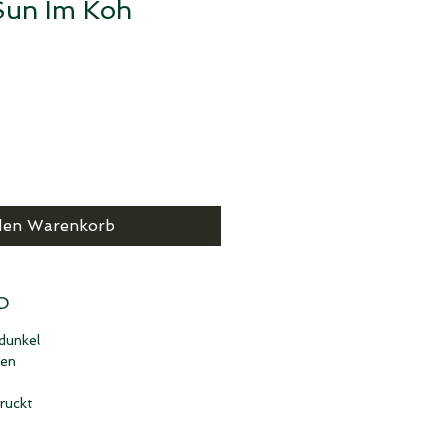
Sun Im Koh
den Warenkorb
O
dunkel
hen
ruckt