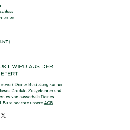
r
schluss
erriemen
xHxT)
UKT WIRD AUS DER
IEFERT
twert Deiner Bestellung können
dieses Produkt Zollgebühren und
ern es von ausserhalb Deines
d. Bitte beachte unsere
AGB
.