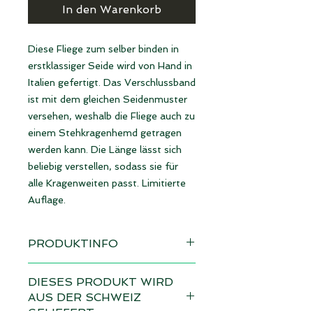
In den Warenkorb
Diese Fliege zum selber binden in
erstklassiger Seide wird von Hand in
Italien gefertigt. Das Verschlussband
ist mit dem gleichen Seidenmuster
versehen, weshalb die Fliege auch zu
einem Stehkragenhemd getragen
werden kann. Die Länge lässt sich
beliebig verstellen, sodass sie für
alle Kragenweiten passt. Limitierte
Auflage.
PRODUKTINFO
Sofort verfügbar
DIESES PRODUKT WIRD
AUS DER SCHWEIZ
Material: 100% Seide | made in Italy
GELIEFERT