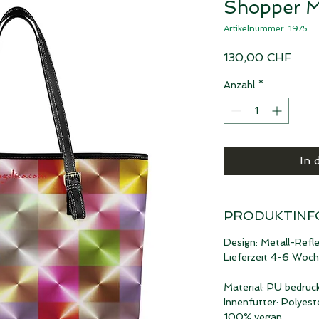
Shopper M
Artikelnummer: 1975
Preis
130,00 CHF
Anzahl
*
In 
PRODUKTINF
Design: Metall-Refle
Lieferzeit 4-6 Woc
Material: PU bedruc
Innenfutter: Polyest
100% vegan