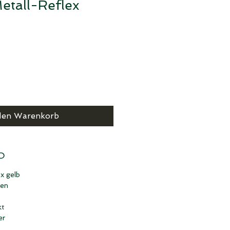
etall-Reflex
den Warenkorb
O
x gelb
hen
kt
er