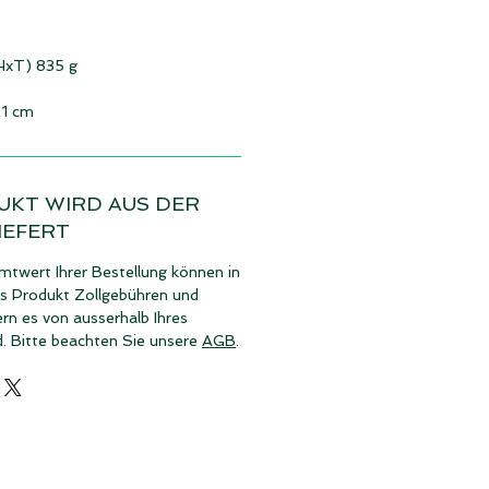
xHxT) 835 g
31 cm
UKT WIRD AUS DER
IEFERT
twert Ihrer Bestellung können in
es Produkt Zollgebühren und
rn es von ausserhalb Ihres
d. Bitte beachten Sie unsere
AGB
.