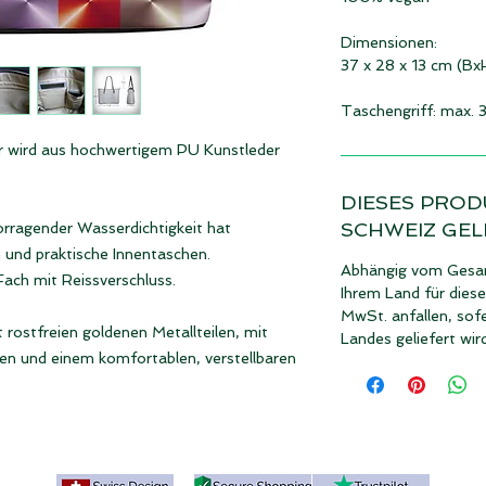
Dimensionen:
37 x 28 x 13 cm (B
Taschengriff: max. 
r wird aus hochwertigem PU Kunstleder
DIESES PROD
SCHWEIZ GEL
rragender Wasserdichtigkeit hat
 und praktische Innentaschen.
Abhängig vom Gesam
Fach mit Reissverschluss.
Ihrem Land für dies
MwSt. anfallen, sofe
 rostfreien goldenen Metallteilen, mit
Landes geliefert wir
sen und einem komfortablen, verstellbaren