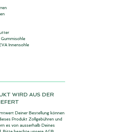
rren
hen
utter
e Gummisohle
 EVA Innensohle
UKT WIRD AUS DER
IEFERT
twert Deiner Bestellung können
dieses Produkt Zollgebühren und
ern es von ausserhalb Deines
d. Bitte beachte unsere
AGB
.