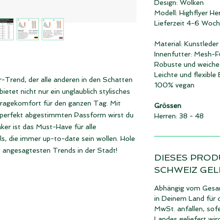
Design: Wolken
Modell: Highflyer He
Lieferzeit 4-6 Woc
Material: Kunstleder
Innenfutter: Mesh-F
Robuste und weich
Leichte und flexible
-Trend, der alle anderen in den Schatten
100% vegan
ietet nicht nur ein unglaublich stylisches
ragekomfort für den ganzen Tag. Mit
Grössen
r perfekt abgestimmten Passform wirst du
Herren: 38 - 48
ker ist das Must-Have für alle
 die immer up-to-date sein wollen. Hole
es angesagtesten Trends in der Stadt!
DIESES PROD
SCHWEIZ GEL
Abhängig vom Gesam
in Deinem Land für 
MwSt. anfallen, sof
Landes geliefert wir