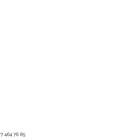
 % Polyester
d. Bitte beachten Sie unsere
AGB
.
77 464 76 85