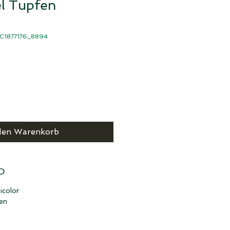
el Tupfen
FC1877176_8894
den Warenkorb
O
icolor
en