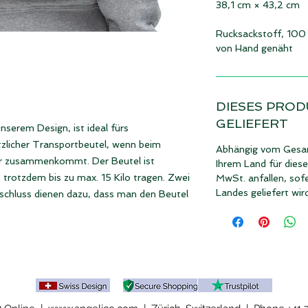
38,1 cm × 43,2 cm
Rucksackstoff, 100
von Hand genäht
DIESES PROD
GELIEFERT
nserem Design, ist ideal fürs
tzlicher Transportbeutel, wenn beim
Abhängig vom Gesam
r zusammenkommt. Der Beutel ist
Ihrem Land für dies
trotzdem bis zu max. 15 Kilo tragen. Zwei
MwSt. anfallen, sofe
Landes geliefert wir
schluss dienen dazu, dass man den Beutel