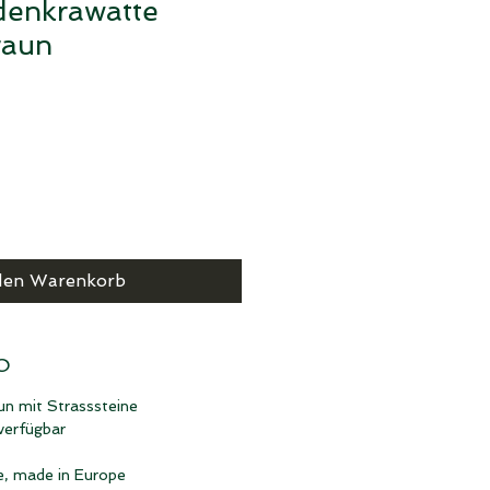
denkrawatte
raun
s
den Warenkorb
O
un mit Strasssteine
 verfügbar
e, made in Europe