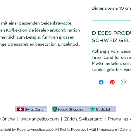
Dimensionen: 10 cm
 mit einer passenden Seidenkrawatte.
en Kollkektion die ideale Farbkombination
DIESES PROD
gnet sich zum Beispiel für Ihren grossen
SCHWEIZ GEL
nge Strasssteinen besetzt ist. Einzelstück.
Abhängig vom Gesam
Ihrem Land für dies
MwSt. anfallen, sofe
Landes geliefert wir
Online | www.angelico.com | Zürich, Switzerland |
Phone +41 
yright by Roberto Angelico 2026. All Rights Reserved |
AGB
|
Impressum
|
Datens