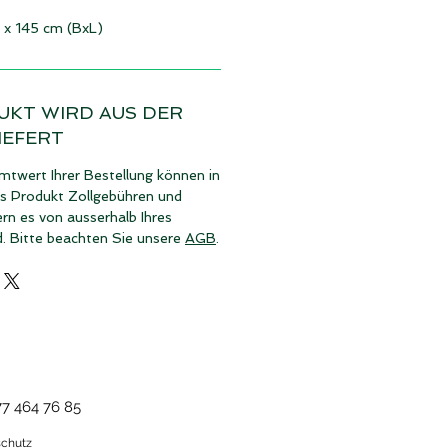
 x 145 cm (BxL)
UKT WIRD AUS DER
IEFERT
twert Ihrer Bestellung können in
es Produkt Zollgebühren und
rn es von ausserhalb Ihres
d. Bitte beachten Sie unsere
AGB
.
77 464 76 85
chutz