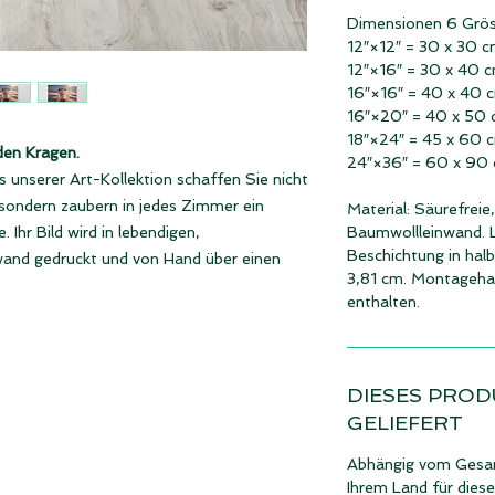
Dimensionen 6 Grös
12″×12″ = 30 x 30 
12″×16″ = 30 x 40 
16″×16″ = 40 x 40 
16″×20″ = 40 x 50
18″×24″ = 45 x 60 
den Kragen.
24″×36″ = 60 x 90
 unserer Art-Kollektion schaffen Sie nicht
 sondern zaubern in jedes Zimmer ein
Material: Säurefreie
Ihr Bild wird in lebendigen,
Baumwollleinwand. L
Beschichtung in ha
wand gedruckt und von Hand über einen
3,81 cm. Montageha
enthalten.
DIESES PROD
GELIEFERT
Abhängig vom Gesam
Ihrem Land für dies