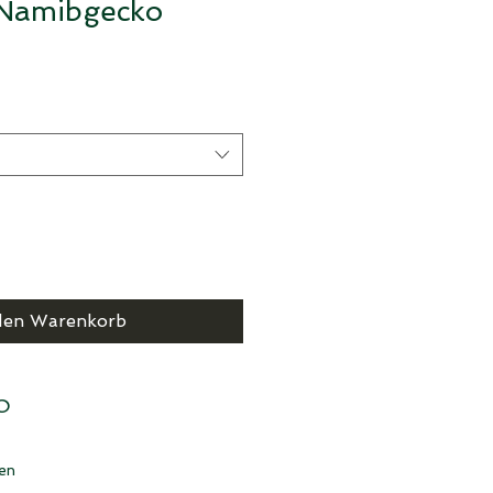
Namibgecko
den Warenkorb
O
en