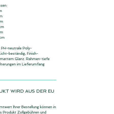
sen:
cm
cm
cm
 cm
cm
 cm
, PH-neutrale Poly-
icht-beständig, Finish-
lbmattem Glanz. Rahmen-tiefe
lterungen im Lieferumfang
UKT WIRD AUS DER EU
twert Ihrer Bestellung können in
es Produkt Zollgebühren und