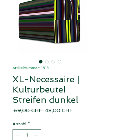
Artikelnummer: 1813
XL-Necessaire |
Kulturbeutel
Streifen dunkel
Standardpreis
Sale-
 69,00 CHF 
48,00 CHF
Preis
Anzahl
*