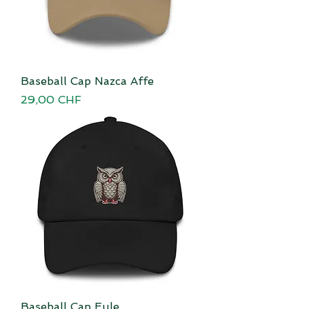
Baseball Cap Nazca Affe
Preis
29,00 CHF
Baseball Cap Eule