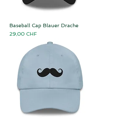
Baseball Cap Blauer Drache
Preis
29,00 CHF
Baseball Cap Schnauz
Preis
29,00 CHF